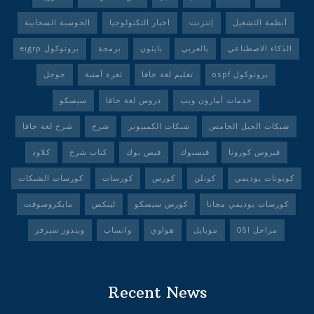
أنظمة التشغيل
إنترنت
اخبار التكنولوجيا
الحوسبة السحابية
الذكاء الاصطناعي
بالعربي
بايثون
برمجة
بروتوكول eigrp
بروتوكول ospf
تعليم لغة جافا
ثغرة أمنية
جوجل
خدمات أمازون ويب
دروس لغة جافا
سيسكو
شبكات الجيل الخامس
شبكات الكمبيوتر
شرح
شرح لغة جافا
فيروس كورونا
فيسبوك
فيس بوك
كتاب شرح
كلاود
كوبونات يوديمي
كوتلن
كورس
كورسات
كورسات الشبكات
كورسات يوديمي مجانا
كورس سيسكو
لينكس
مايكروسوفت
مراحل OSI
موبايل
هواوي
واتساب
ويندوز سيرفر
Recent News