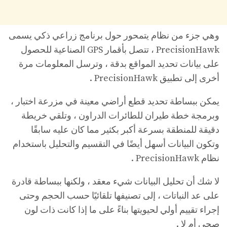
وهي جزء من نظام يتمحور حول برنامج زراعي ذكي يسمى
PrecisionHawk ، تتصل بأقمار GPS الصناعية للحصول
على بيانات تحديد المواقع بدقة ، وترسل المعلومات مرة
أخرى إلى تطبيق PrecisionHawk .
يمكن ببساطة تحديد قطع أراضي معينة في مزرعة اختبار ،
وبرمجة خطة طيران للطائرات الدراون ، وتلقي خريطة
دقيقة للمنطقة بسرعة أكبر بكثير مما كان عليه سابقًا
وتكون البيانات أسهل أيضًا في التقسيم والتحليل باستخدام
نظام PrecisionHawk .
لا شك أن تحليل البيانات شيء معقد ، ولكنها ببساطة قادرة
على عد النباتات ، إلى تصنيفها تلقائيًا حسب الحجم وحتى
إجراء تقييم أولي لحيويتها بناءً على ما إذا كانت ذات لون
صحي أم لا .