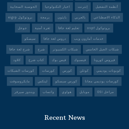
أنظمة التشغيل
إنترنت
اخبار التكنولوجيا
الحوسبة السحابية
الذكاء الاصطناعي
بالعربي
بايثون
برمجة
بروتوكول eigrp
بروتوكول ospf
تعليم لغة جافا
ثغرة أمنية
جوجل
خدمات أمازون ويب
دروس لغة جافا
سيسكو
شبكات الجيل الخامس
شبكات الكمبيوتر
شرح
شرح لغة جافا
فيروس كورونا
فيسبوك
فيس بوك
كتاب شرح
كلاود
كوبونات يوديمي
كوتلن
كورس
كورسات
كورسات الشبكات
كورسات يوديمي مجانا
كورس سيسكو
لينكس
مايكروسوفت
مراحل OSI
موبايل
هواوي
واتساب
ويندوز سيرفر
Recent News