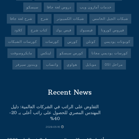
خدمات أمازون ويب
دروس لغة جافا
سيسكو
شبكات الجيل الخامس
شبكات الكمبيوتر
شرح
شرح لغة جافا
فيروس كورونا
فيسبوك
فيس بوك
كتاب شرح
كلاود
كوبونات يوديمي
كوتلن
كورس
كورسات
كورسات الشبكات
كورسات يوديمي مجانا
كورس سيسكو
لينكس
مايكروسوفت
مراحل OSI
موبايل
هواوي
واتساب
ويندوز سيرفر
Recent News
التفاوض على الراتب في الشركات العالمية: دليل
المهندس المصري للحصول على راتب أعلى بـ 20-
40%
2026-05-18