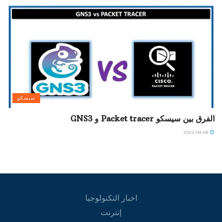
سيسكو
الفرق بين سيسكو Packet tracer و GNS3
2022-04-26
اخبار التكنولوجيا
إنترنت