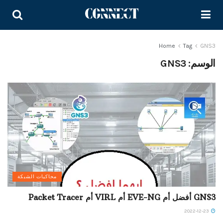
Home
Tag
GNS3
الوسم:
GNS3
محاكيات الشبكة
GNS3 أفضل أم EVE-NG أم VIRL أم Packet Tracer
2022-12-23