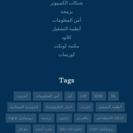
شبكات الكمبيوتر
برمجة
أمن المعلومات
أنظمة التشغيل
كلاود
مكتبة كونكت
كورسات
Tags
5G
CCNA
pdf
أبل
أمن المعلومات
أندرويد
أنظمة التشغيل
إنترنت
اخبار التكنولوجيا
الحوسبة السحابية
الذكاء الاصطناعي
بالعربي
بايثون
برمجة
بروتوكول eigrp
بروتوكول ospf
تعليم لغة جافا
ثغرة أمنية
جوجل