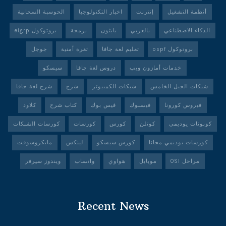
أنظمة التشغيل
إنترنت
اخبار التكنولوجيا
الحوسبة السحابية
الذكاء الاصطناعي
بالعربي
بايثون
برمجة
بروتوكول eigrp
بروتوكول ospf
تعليم لغة جافا
ثغرة أمنية
جوجل
خدمات أمازون ويب
دروس لغة جافا
سيسكو
شبكات الجيل الخامس
شبكات الكمبيوتر
شرح
شرح لغة جافا
فيروس كورونا
فيسبوك
فيس بوك
كتاب شرح
كلاود
كوبونات يوديمي
كوتلن
كورس
كورسات
كورسات الشبكات
كورسات يوديمي مجانا
كورس سيسكو
لينكس
مايكروسوفت
مراحل OSI
موبايل
هواوي
واتساب
ويندوز سيرفر
Recent News